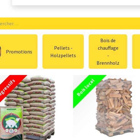
Bois de
Pellets -
chauffage
Promotions
Holzpellets
-
Brennholz
égressifs
Bois local